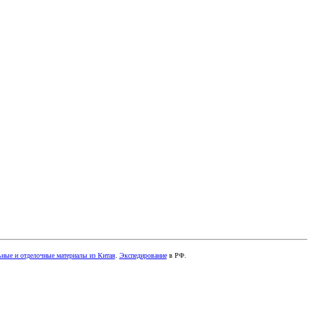
ные и отделочные материалы из Китая
.
Экспедирование
в РФ.