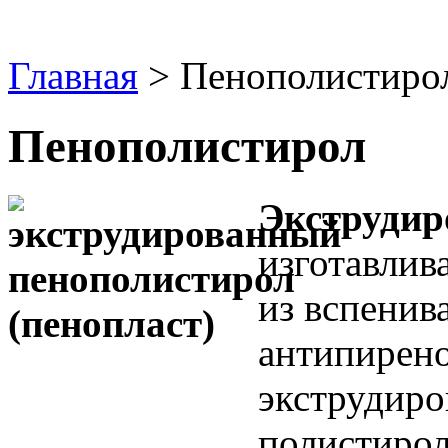
Главная
> Пенополистиро
Пенополистирол
Экструдир
изготавлив
из вспенив
антипирено
экструдиро
полистирол